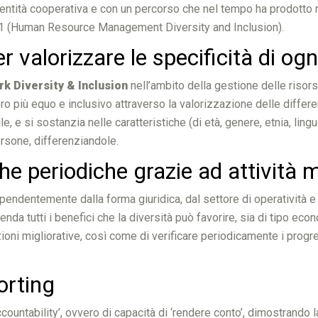
entità cooperativa e con un percorso che nel tempo ha prodotto mo
21 (Human Resource Management Diversity and Inclusion).
r valorizzare le specificità di og
k Diversity & Inclusion
nell’ambito della gestione delle riso
o più equo e inclusivo attraverso la valorizzazione delle differenz
 e si sostanzia nelle caratteristiche (di età, genere, etnia, lingua, 
ersone, differenziandole.
e periodiche grazie ad attività m
ndipendentemente dalla forma giuridica, dal settore di operatività 
enda tutti i benefici che la diversità può favorire, sia di tipo 
ioni migliorative, così come di verificare periodicamente i progres
porting
countability’, ovvero di capacità di ‘rendere conto’, dimostrando 