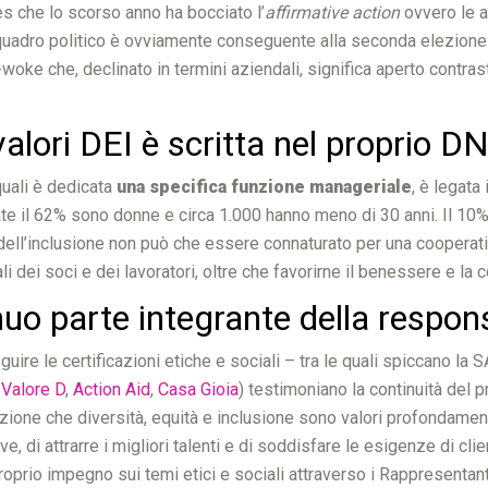
s che lo scorso anno ha bocciato l’
affirmative action
ovvero le a
l quadro politico è ovviamente conseguente alla seconda elezione 
woke che, declinato in termini aziendali, significa aperto contras
alori DEI è scritta nel proprio D
quali è dedicata
una specifica funzione manageriale
, è legata
te il 62% sono donne e circa 1.000 hanno meno di 30 anni. Il 10% 
 dell’inclusione non può che essere connaturato per una cooperati
li dei soci e dei lavoratori, oltre che favorirne il benessere e la 
uo parte integrante della respons
ire le certificazioni etiche e sociali – tra le quali spiccano la S
,
Valore D
,
Action Aid
,
Casa Gioia
) testimoniano la continuità del p
inzione che diversità, equità e inclusione sono valori profondam
, di attrarre i migliori talenti e di soddisfare le esigenze di clie
rio impegno sui temi etici e sociali attraverso i Rappresentanti 