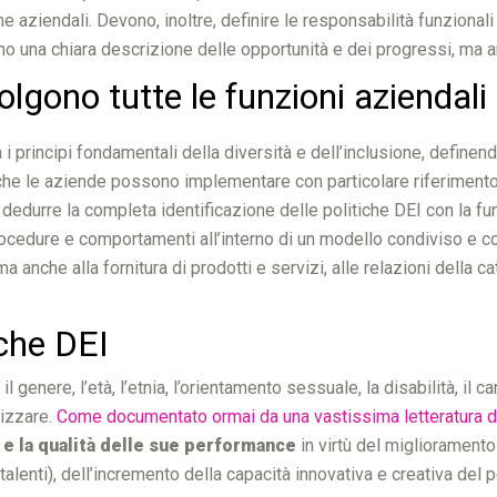
che aziendali. Devono, inoltre, definire le responsabilità funzional
no una chiara descrizione delle opportunità e dei progressi, ma a
volgono tutte le funzioni aziendali
principi fondamentali della diversità e dell’inclusione, definendo 
 che le aziende possono implementare con particolare riferimento 
edurre la completa identificazione delle politiche DEI con la funz
procedure e comportamenti all’interno di un modello condiviso e coer
 anche alla fornitura di prodotti e servizi, alle relazioni della ca
tiche DEI
 genere, l’età, l’etnia, l’orientamento sessuale, la disabilità, il 
lizzare.
Come documentato ormai da una vastissima letteratura di
a e la qualità delle sue performance
in virtù del migliorament
talenti), dell’incremento della capacità innovativa e creativa del