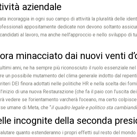
tività aziendale
 incoraggia in ogni suo campo di attività la pluralità delle ident
 professionali appositamente dedicate non devono soltanto assicur
candidati al lavoro, ma anche nell’approccio e nello sviluppo di tut
I ora minacciato dai nuovi venti d
ultimi anni, ne ha sempre più riconosciuto il ruolo essenziale ne
tare un possibile mutamento del clima generale indotto dal repenti
teri DEI finora adottati nelle politiche HR e nella scelta dei forni
nizio di una nuova Restaurazione (che fa il paio con l’uscita dei 
nerà vedere se l’orientamento varcherà l’oceano, ma certo colpi
orse umane di Meta, che “
il quadro legale e politico sta cambiand
lle incognite della seconda pre
rà valutare quanto estenderanno i propri effetti sul resto del mondo 