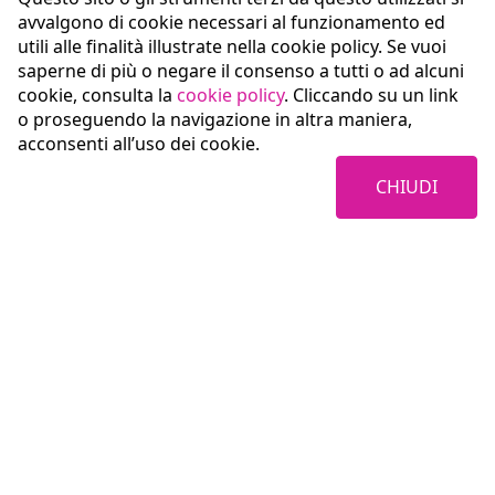
avvalgono di cookie necessari al funzionamento ed
utili alle finalità illustrate nella cookie policy. Se vuoi
saperne di più o negare il consenso a tutti o ad alcuni
cookie, consulta la
cookie policy
. Cliccando su un link
o proseguendo la navigazione in altra maniera,
acconsenti all’uso dei cookie.
CHIUDI
Coopservice Soc.coop.p.A.
Via Rochdale, 5
42122 Reggio Emilia (RE)
tel:
0522/94011
fax:
0522/940128