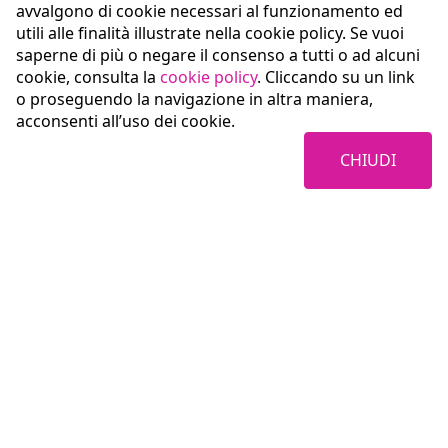
avvalgono di cookie necessari al funzionamento ed
utili alle finalità illustrate nella cookie policy. Se vuoi
saperne di più o negare il consenso a tutti o ad alcuni
cookie, consulta la
cookie policy
. Cliccando su un link
o proseguendo la navigazione in altra maniera,
acconsenti all’uso dei cookie.
CHIUDI
Coopservice Soc.coop.p.A.
Via Rochdale, 5
42122 Reggio Emilia (RE)
tel:
0522/94011
fax:
0522/940128