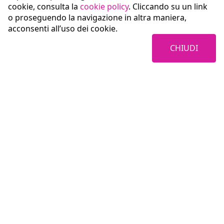
cookie, consulta la
cookie policy
. Cliccando su un link
o proseguendo la navigazione in altra maniera,
acconsenti all’uso dei cookie.
CHIUDI
Coopservice Soc.coop.p.A.
Via Rochdale, 5
42122 Reggio Emilia (RE)
tel:
0522/94011
fax:
0522/940128
e-mail:
info@coopservice.it
C.F., P. IVA ed Iscr. al Registro delle Imprese di Reggio Emilia n. 00310180351