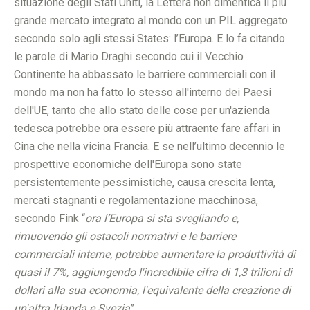
situazione degli Stati Uniti, la Lettera non dimentica il più
grande mercato integrato al mondo con un PIL aggregato
secondo solo agli stessi States: l’Europa. E lo fa citando
le parole di Mario Draghi secondo cui il Vecchio
Continente ha abbassato le barriere commerciali con il
mondo ma non ha fatto lo stesso all'interno dei Paesi
dell'UE, tanto che allo stato delle cose per un'azienda
tedesca potrebbe ora essere più attraente fare affari in
Cina che nella vicina Francia. E se nell’ultimo decennio le
prospettive economiche dell'Europa sono state
persistentemente pessimistiche, causa crescita lenta,
mercati stagnanti e regolamentazione macchinosa,
secondo Fink “
ora l’Europa si sta svegliando e,
rimuovendo gli ostacoli normativi e le barriere
commerciali interne, potrebbe aumentare la produttività di
quasi il 7%, aggiungendo l'incredibile cifra di 1,3 trilioni di
dollari alla sua economia, l'equivalente della creazione di
un'altra Irlanda e Svezia
”.