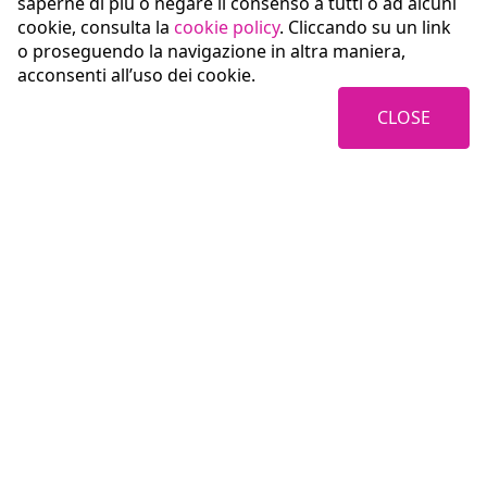
saperne di più o negare il consenso a tutti o ad alcuni
cookie, consulta la
cookie policy
. Cliccando su un link
o proseguendo la navigazione in altra maniera,
acconsenti all’uso dei cookie.
CLOSE
Coopservice Soc.coop.p.A.
Italy
42122 Reggio Emilia (RE)
Via Rochdale, 5
tel: +39
0522/94011
e-mail:
info@coopservice.it
Fiscal Code, VAT number and registration with the Reggio Emilia Register of