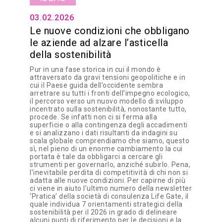
03.02.2026
Le nuove condizioni che obbligano
le aziende ad alzare l’asticella
della sostenibilità
Pur in una fase storica in cui il mondo è
attraversato da gravi tensioni geopolitiche e in
cui il Paese guida dell’occidente sembra
arretrare su tutti i fronti dell’impegno ecologico,
il percorso verso un nuovo modello di sviluppo
incentrato sulla sostenibilità, nonostante tutto,
procede. Se infatti non ci si ferma alla
superficie o alla contingenza degli accadimenti
e si analizzano i dati risultanti da indagini su
scala globale comprendiamo che siamo, questo
sì, nel pieno di un enorme cambiamento la cui
portata è tale da obbligarci a cercare gli
strumenti per governarlo, anziché subirlo. Pena,
l’inevitabile perdita di competitività di chi non si
adatta alle nuove condizioni. Per capirne di più
ci viene in aiuto l’ultimo numero della newsletter
‘Pratica’ della società di consulenza Life Gate, il
quale individua 7 orientamenti strategici della
sostenibilità per il 2026 in grado di delineare
alcuni punti di riferimento per le decisioni e la