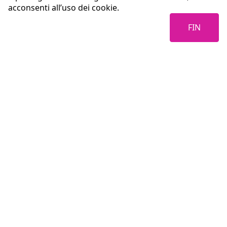
acconsenti all’uso dei cookie.
FIN
Coopservice Soc.coop.p.A.
Via Rochdale, 5
42122 Reggio Emilia (RE)
tel:
0522/94011
fax:
0522/940128
e-mail:
info@coopservice.it
C.F., P. IVA ed Iscr. al Registro delle Imprese di Reggio Emilia n. 00310180351
©2021 All rights reserved