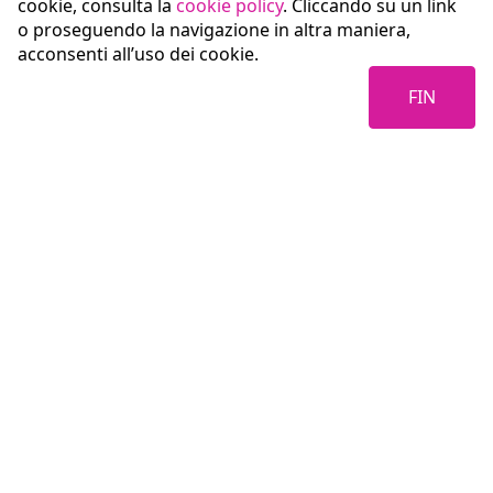
cookie, consulta la
cookie policy
. Cliccando su un link
o proseguendo la navigazione in altra maniera,
acconsenti all’uso dei cookie.
FIN
Coopservice Soc.coop.p.A.
Via Rochdale, 5
42122 Reggio Emilia (RE)
tel:
0522/94011
fax:
0522/940128
e-mail:
info@coopservice.it
C.F., P. IVA ed Iscr. al Registro delle Imprese di Reggio Emilia n. 00310180351