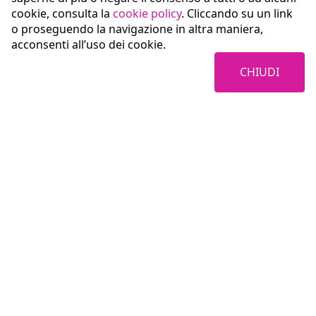
cookie, consulta la
cookie policy
. Cliccando su un link
o proseguendo la navigazione in altra maniera,
acconsenti all’uso dei cookie.
CHIUDI
Coopservice Soc.coop.p.A.
Via Rochdale, 5
42122 Reggio Emilia (RE)
tel:
0522/94011
fax:
0522/940128
e-mail:
info@coopservice.it
C.F., P. IVA ed Iscr. al Registro delle Imprese di Reggio Emilia n. 00310180351