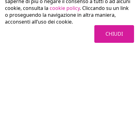
saperne di più o negare il consenso a tutti o ad alcuni
cookie, consulta la
cookie policy
. Cliccando su un link
o proseguendo la navigazione in altra maniera,
acconsenti all’uso dei cookie.
CHIUDI
Coopservice Soc.coop.p.A.
Via Rochdale, 5
42122 Reggio Emilia (RE)
tel:
0522/94011
fax:
0522/940128
e-mail:
info@coopservice.it
C.F., P. IVA ed Iscr. al Registro delle Imprese di Reggio Emilia n. 00310180351