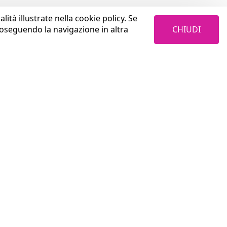
lità illustrate nella cookie policy. Se
CHIUDI
roseguendo la navigazione in altra
LAVORA CON NOI
Cosa trovi in Coopservice
Aurum S.p.A.
Perché sceglierci
Privacy Policy
Come investiamo sulle persone
4W4I / Coopservice Privacy Policy
Con chi collaboriamo
Termini & Condizioni
Welfare e benefits
Credits
Vivi l'esperienza di selezione
Invia il CV old
News
Posizioni aperte old
Tutte le posizioni aperte