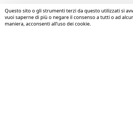
Questo sito o gli strumenti terzi da questo utilizzati si av
vuoi saperne di più o negare il consenso a tutti o ad alcu
maniera, acconsenti all’uso dei cookie.
AZIENDA
Coopservice Soc.coop.p.A.
Profilo
Via Rochdale, 5
Purpose
42122 Reggio Emilia (RE)
Codice Etico
tel:
0522/94011
fax:
0522/940128
Whistleblowing
e-mail:
info@coopservice.it
Governance
Il Gruppo Coopservice
C.F., P. IVA ed Iscr. al Registro delle
Innovazione
Imprese di Reggio Emilia n.
Sistemi di Gestione