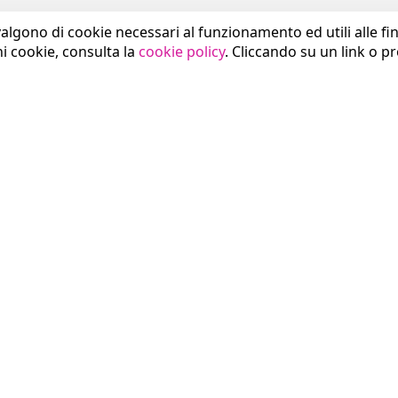
valgono di cookie necessari al funzionamento ed utili alle fina
ni cookie, consulta la
cookie policy
. Cliccando su un link o p
SETTORI
COMUNICAZIONE
Sanità
News
Pubblica Amministrazione
Press Area
Smart City
Eventi
Industria
Brand Identity
Trasporti
Download
GDO e Commercio
Blog Think Magazine
Studi Professionali
CONTATTI
Banche e Assicurazioni