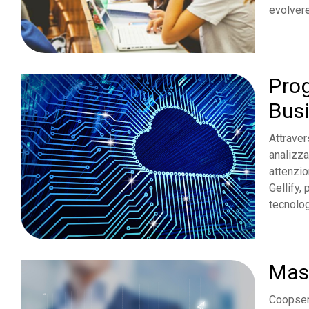
evolvere
Prog
Bus
Attraver
analizza
attenzio
Gellify,
tecnolog
Mas
Coopserv