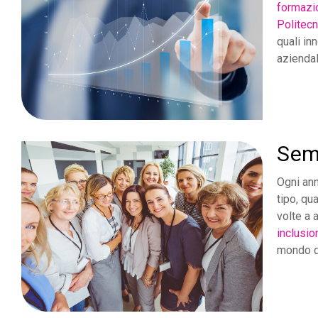
formazio
Politecn
quali in
aziendal
Semi
Ogni ann
tipo, qua
volte a 
inclusio
mondo d