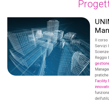
Progett
UNI
Mana
Il cors
Servizi 
Scienze 
Reggio E
gestione
Managem
pratiche
Facilit
innovati
funziona
dell'util