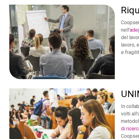
Riqu
Coopser
nell'
ade
del lavo
lavoro, 
e fragilit
UNI
In colla
volti al
metodolo
di ricer
Coopserv