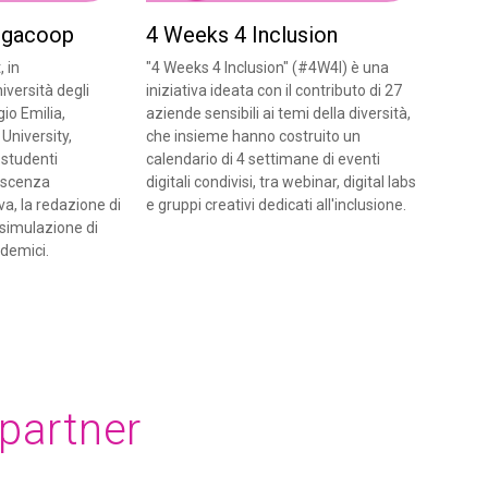
Legacoop
4 Weeks 4 Inclusion
 in
"4 Weeks 4 Inclusion" (#4W4I) è una
iversità degli
iniziativa ideata con il contributo di 27
io Emilia,
aziende sensibili ai temi della diversità,
University,
che insieme hanno costruito un
 studenti
calendario di 4 settimane di eventi
noscenza
digitali condivisi, tra webinar, digital labs
a, la redazione di
e gruppi creativi dedicati all'inclusione.
a simulazione di
ademici.
 partner