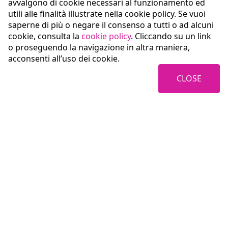
avvalgono di cookie necessari al funzionamento ed
utili alle finalità illustrate nella cookie policy. Se vuoi
saperne di più o negare il consenso a tutti o ad alcuni
cookie, consulta la
cookie policy
. Cliccando su un link
o proseguendo la navigazione in altra maniera,
acconsenti all’uso dei cookie.
CLOSE
Coopservice Soc.coop.p.A.
Italy
42122 Reggio Emilia (RE)
Via Rochdale, 5
tel: +39
0522/94011