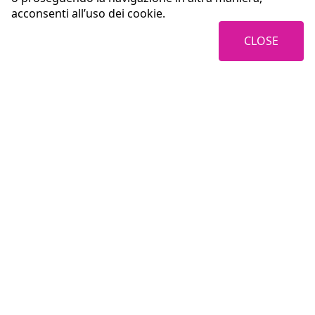
acconsenti all’uso dei cookie.
CLOSE
Coopservice Soc.coop.p.A.
Italy
42122 Reggio Emilia (RE)
Via Rochdale, 5
tel: +39
0522/94011
e-mail:
info@coopservice.it
Fiscal Code, VAT number and registration with the Reggio Emilia Register of
Companies n. 00310180351
©2021 All rights reserved