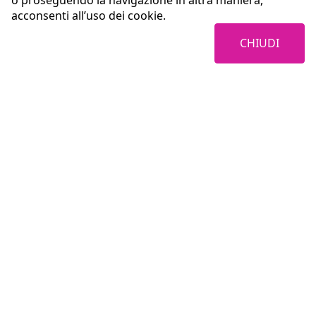
o proseguendo la navigazione in altra maniera,
acconsenti all’uso dei cookie.
CHIUDI
Coopservice Soc.coop.p.A.
Via Rochdale, 5
42122 Reggio Emilia (RE)
tel:
0522/94011
fax:
0522/940128
e-mail:
info@coopservice.it
C.F., P. IVA ed Iscr. al Registro delle Imprese di Reggio Emilia n. 00310180351
©2021 All rights reserved