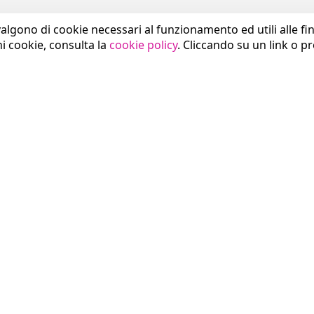
valgono di cookie necessari al funzionamento ed utili alle fina
ni cookie, consulta la
cookie policy
. Cliccando su un link o p
SETTORI
COMUNICAZIONE
Sanità
News
Pubblica Amministrazione
Press Area
Smart City
Eventi
Industria
Brand Identity
Trasporti
Download
GDO e Commercio
Blog Think Magazine
Studi Professionali
CONTATTI
Banche e Assicurazioni