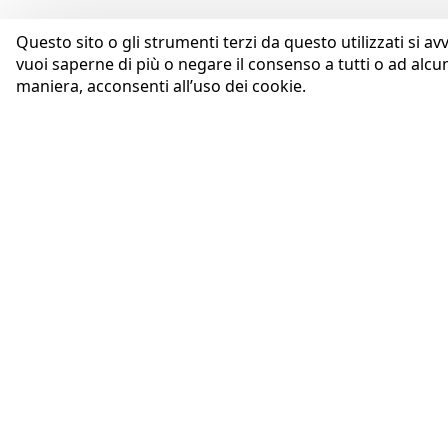
Questo sito o gli strumenti terzi da questo utilizzati si av
vuoi saperne di più o negare il consenso a tutti o ad alcu
maniera, acconsenti all’uso dei cookie.
AZIENDA
Coopservice Soc.coop.p.A.
Profilo
Via Rochdale, 5
Purpose
42122 Reggio Emilia (RE)
Codice Etico
tel:
0522/94011
fax:
0522/940128
Whistleblowing
e-mail:
info@coopservice.it
Governance
Il Gruppo Coopservice
C.F., P. IVA ed Iscr. al Registro delle
Innovazione
Imprese di Reggio Emilia n.
Sistemi di Gestione