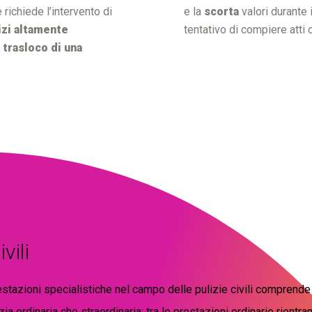
richiede l’intervento di
e la
scorta
valori durante 
izi altamente
tentativo di compiere atti cr
l
trasloco di una
vili
tazioni specialistiche nel campo delle pulizie civili comprende
izia ordinaria che straordinaria: tra le prestazioni ordinarie rientra