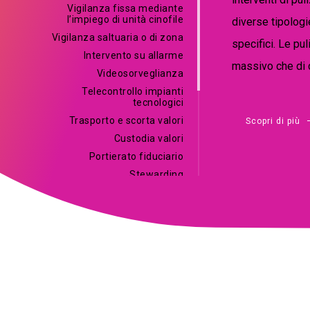
Vigilanza fissa mediante
l’impiego di unità cinofile
diverse tipologie
Vigilanza saltuaria o di zona
specifici. Le pu
Intervento su allarme
massivo che di c
Videosorveglianza
Telecontrollo impianti
tecnologici
Trasporto e scorta valori
Scopri di più
Custodia valori
Portierato fiduciario
Stewarding
Traslochi biblioteche
Manutenzione impianti e
immobili
Riqualificazione energetica
Energia sostenibile
Manutenzione del verde
Gestione antincendio