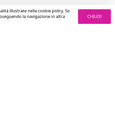
lità illustrate nella cookie policy. Se
CHIUDI
roseguendo la navigazione in altra
LAVORA CON NOI
Cosa trovi in Coopservice
Aurum S.p.A.
Perché sceglierci
Privacy Policy
Come investiamo sulle persone
4W4I / Coopservice Privacy Policy
Con chi collaboriamo
Termini & Condizioni
Welfare e benefits
Credits
Vivi l'esperienza di selezione
Invia il CV old
News
Posizioni aperte old
Tutte le posizioni aperte