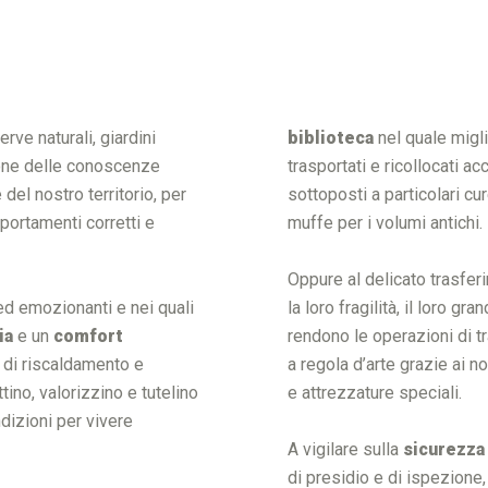
erve naturali, giardini
biblioteca
nel quale migli
zione delle conoscenze
trasportati e ricollocati
del nostro territorio, per
sottoposti a particolari cu
portamenti corretti e
muffe per i volumi antichi.
Oppure al delicato trasferi
ed emozionanti e nei quali
la loro fragilità, il loro g
ia
e un
comfort
rendono le operazioni di t
, di riscaldamento e
a regola d’arte grazie ai n
tino, valorizzino e tutelino
e attrezzature speciali.
dizioni per vivere
A vigilare sulla
sicurezza
di presidio e di ispezione, 