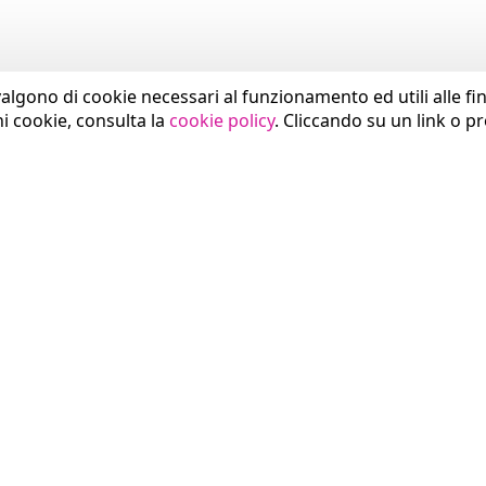
valgono di cookie necessari al funzionamento ed utili alle fina
ni cookie, consulta la
cookie policy
. Cliccando su un link o p
SETTORI
COMUNICAZIONE
Sanità
News
Pubblica Amministrazione
Press Area
Smart City
Eventi
Industria
Brand Identity
Trasporti
Download