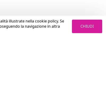
lità illustrate nella cookie policy. Se
CHIUDI
roseguendo la navigazione in altra
LAVORA CON NOI
Cosa trovi in Coopservice
Aurum S.p.A.
Perché sceglierci
Privacy Policy
Come investiamo sulle persone
4W4I / Coopservice Privacy Policy
Con chi collaboriamo
Termini & Condizioni
Welfare e benefits
Credits