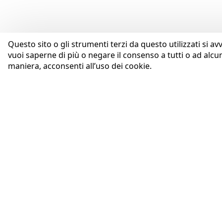
Questo sito o gli strumenti terzi da questo utilizzati si av
vuoi saperne di più o negare il consenso a tutti o ad alcu
maniera, acconsenti all’uso dei cookie.
AZIENDA
Coopservice Soc.coop.p.A.
Profilo
Via Rochdale, 5
Purpose
42122 Reggio Emilia (RE)
Codice Etico
tel:
0522/94011
fax:
0522/940128
Whistleblowing
e-mail:
info@coopservice.it
Governance