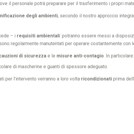
dove il personale potrà preparare per il trasferimento i propri mat
nificazione degli ambienti
, secondo il nostro approccio integr
cede – i
requisiti ambientali
: potranno essere messi a disposi
ezzi sono regolarmente manutentati per operare costantemente con l
cauzioni di sicurezza
e le
misure anti-contagio
. In particolare:
ticolare di mascherine e guanti di spessore adeguato.
ti per l’intervento verranno a loro volta
ricondizionati
prima dell