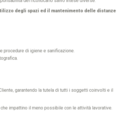
ponsabilità del ricollocarlo salvo intese diverse.
utilizzo degli spazi ed il mantenimento delle distanze
te procedure di igiene e sanificazione.
ografica.
iente, garantendo la tutela di tutti i soggetti coinvolti e il
e impattino il meno possibile con le attività lavorative.