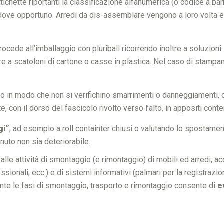
ichette riportanti la classificazione alfanumerica (o codice a ba
e opportuno. Arredi da dis-assemblare vengono a loro volta eti
ocede all’imballaggio con pluriball ricorrendo inoltre a soluzioni
re a scatoloni di cartone o casse in plastica. Nel caso di stampant
o in modo che non si verifichino smarrimenti o danneggiamenti, con
on il dorso del fascicolo rivolto verso l’alto, in appositi conten
gi”
, ad esempio a roll containter chiusi o valutando lo spostamen
nuto non sia deteriorabile.
lle attività di smontaggio (e rimontaggio) di mobili ed arredi, a
sionali, ecc.) e di sistemi informativi (palmari per la registrazi
nte le fasi di smontaggio, trasporto e rimontaggio consente di
e