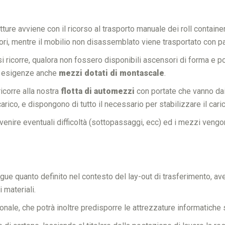
tture avviene con il ricorso al trasporto manuale dei roll containe
ri, mentre il mobilio non disassemblato viene trasportato con pa
si ricorre, qualora non fossero disponibili ascensori di forma e p
ari esigenze anche
mezzi dotati di montascale
.
ricorre alla nostra
flotta di automezzi
con portate che vanno dai
arico, e dispongono di tutto il necessario per stabilizzare il caric
revenire eventuali difficoltà (sottopassaggi, ecc) ed i mezzi veng
e quanto definito nel contesto del lay-out di trasferimento, avend
 materiali.
nale, che potrà inoltre predisporre le attrezzature informatiche s