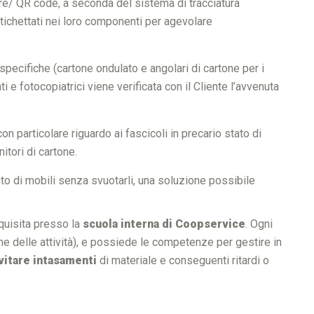
rre/ QR code, a seconda del sistema di tracciatura
chettati nei loro componenti per agevolare
 specifiche (cartone ondulato e angolari di cartone per i
i e fotocopiatrici viene verificata con il Cliente l’avvenuta
 particolare riguardo ai fascicoli in precario stato di
itori di cartone.
to di mobili senza svuotarli, una soluzione possibile
cquisita presso la
scuola interna di Coopservice
. Ogni
one delle attività), e possiede le competenze per gestire in
vitare intasamenti
di materiale e conseguenti ritardi o