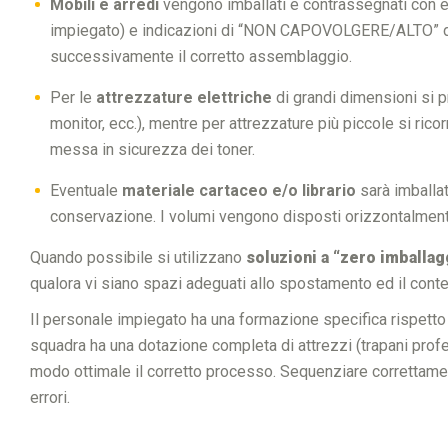
Mobili e arredi
vengono imballati e contrassegnati con et
impiegato) e indicazioni di “NON CAPOVOLGERE/ALTO” dov
successivamente il corretto assemblaggio.
Per le
attrezzature elettriche
di grandi dimensioni si pr
monitor, ecc.), mentre per attrezzature più piccole si ricor
messa in sicurezza dei toner.
Eventuale
materiale cartaceo e/o librario
sarà imballat
conservazione. I volumi vengono disposti orizzontalmente, c
Quando possibile si utilizzano
soluzioni a “zero imballag
qualora vi siano spazi adeguati allo spostamento ed il conte
Il personale impiegato ha una formazione specifica rispetto a
squadra ha una dotazione completa di attrezzi (trapani profes
modo ottimale il corretto processo. Sequenziare correttame
errori.