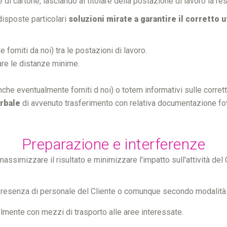
i cartone, lasciando al titolare della postazione di lavoro la res
disposte particolari
soluzioni mirate a garantire il corretto 
forniti da noi) tra le postazioni di lavoro.
are le distanze minime.
che eventualmente forniti d noi) o totem informativi sulle corret
rbale
di avvenuto trasferimento con relativa documentazione fot
Preparazione e interferenze
massimizzare il risultato e minimizzare l'impatto sull'attività del Cl
 presenza di personale del Cliente o comunque secondo modalità ch
lmente con mezzi di trasporto alle aree interessate.