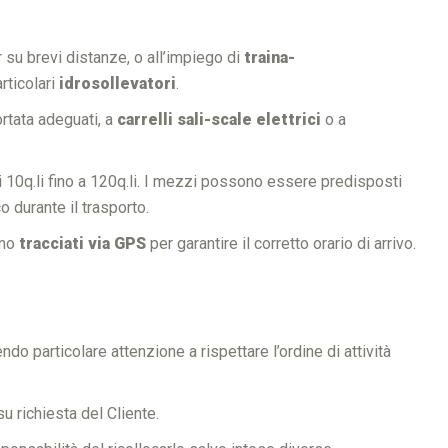
r su brevi distanze, o all’impiego di
traina-
rticolari
idrosollevatori
.
ortata adeguati, a
carrelli sali-scale elettrici
o a
 10q.li fino a 120q.li. I mezzi possono essere predisposti
o durante il trasporto.
ono
tracciati via GPS
per garantire il corretto orario di arrivo.
o particolare attenzione a rispettare l’ordine di attività
u richiesta del Cliente.