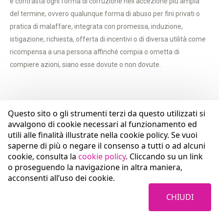
e contrasta ogni forma di corruzione nell’accezione più ampia
del termine, ovvero qualunque forma di abuso per fini privati o
pratica di malaffare, integrata con promessa, induzione,
istigazione, richiesta, offerta di incentivi o di diversa utilità come
ricompensa a una persona affinché compia o ometta di
compiere azioni, siano esse dovute o non dovute.
Questo sito o gli strumenti terzi da questo utilizzati si
Coopservice inoltre rifiuta, previene e contrasta ogni forma di
avvalgono di cookie necessari al funzionamento ed
corruzione, tra privati ovvero verso la Pubblica Amministrazione,
utili alle finalità illustrate nella cookie policy. Se vuoi
tentata, integrata, istigata a vantaggio ovvero a svantaggio della
saperne di più o negare il consenso a tutti o ad alcuni
Società, subita ovvero perpetrata verso un soggetto esterno,
cookie, consulta la
cookie policy
. Cliccando su un link
o proseguendo la navigazione in altra maniera,
qualunque sia la relazione esistente con lo stesso.
acconsenti all’uso dei cookie.
CHIUDI
DOWNLOAD