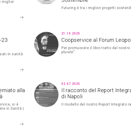
 miglior
Futuring è tra i migliori progetti sosteni
21.10.2025
-23
Coopservice al Forum Leopo
Per promuovere il libro tratto dal nostr
plurale"
rati in sanità
02.07.2025
remiato alla
Il racconto del Report Integr
tà
di Napoli
rvice, si è
Il modello del nostro Report Integrato r
te in Sanità |