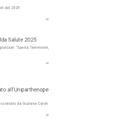
bili del 2025
lda Salute 2025
o podcast: "Sanità: femminile,
ato all'Uniparthenope
accontato da Giuliana Caroli