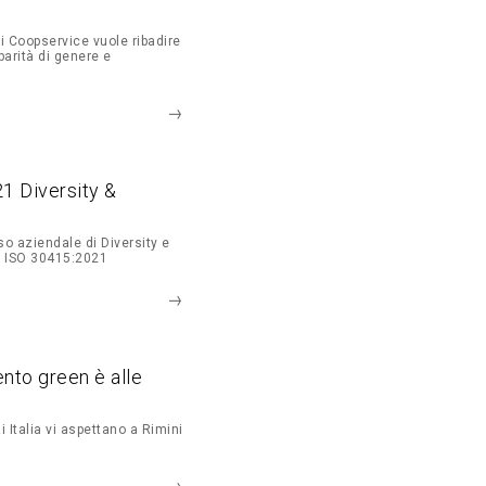
li Coopservice vuole ribadire
parità di genere e
1 Diversity &
o aziendale di Diversity e
a ISO 30415:2021
to green è alle
Italia vi aspettano a Rimini