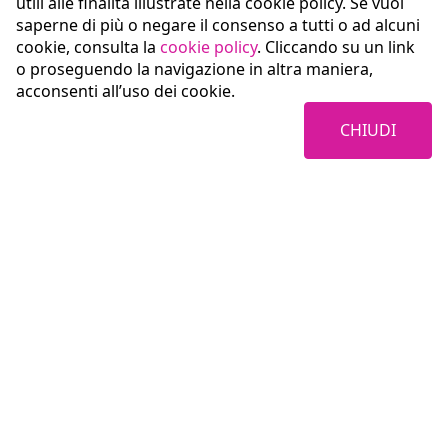
utili alle finalità illustrate nella cookie policy. Se vuoi
saperne di più o negare il consenso a tutti o ad alcuni
cookie, consulta la
cookie policy
. Cliccando su un link
o proseguendo la navigazione in altra maniera,
acconsenti all’uso dei cookie.
CHIUDI
Coopservice Soc.coop.p.A.
Via Rochdale, 5
42122 Reggio Emilia (RE)
tel:
0522/94011
fax:
0522/940128
e-mail:
info@coopservice.it