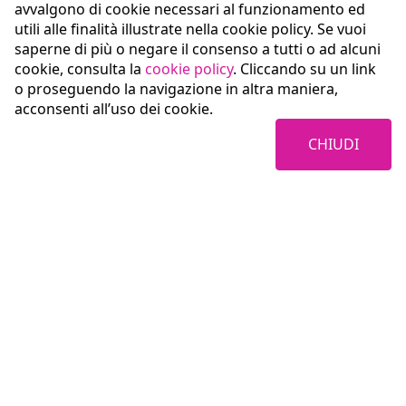
avvalgono di cookie necessari al funzionamento ed
utili alle finalità illustrate nella cookie policy. Se vuoi
saperne di più o negare il consenso a tutti o ad alcuni
cookie, consulta la
cookie policy
. Cliccando su un link
o proseguendo la navigazione in altra maniera,
acconsenti all’uso dei cookie.
CHIUDI
Coopservice Soc.coop.p.A.
Via Rochdale, 5
42122 Reggio Emilia (RE)
tel:
0522/94011
fax:
0522/940128