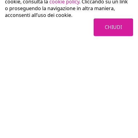
cookie, consulta la
cookie policy
. Cliccando su un link
o proseguendo la navigazione in altra maniera,
acconsenti all’uso dei cookie.
CHIUDI
Coopservice Soc.coop.p.A.
Via Rochdale, 5
42122 Reggio Emilia (RE)
tel:
0522/94011
fax:
0522/940128
e-mail:
info@coopservice.it
C.F., P. IVA ed Iscr. al Registro delle Imprese di Reggio Emilia n. 00310180351