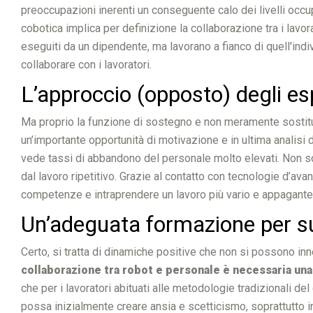
preoccupazioni inerenti un conseguente calo dei livelli occu
cobotica implica per definizione la collaborazione tra i lavor
eseguiti da un dipendente, ma lavorano a fianco di quell'indi
collaborare con i lavoratori.
L’approccio (opposto) degli esp
Ma proprio la funzione di sostegno e non meramente sostitut
un’importante opportunità di motivazione e in ultima analisi d
vede tassi di abbandono del personale molto elevati. Non solo,
dal lavoro ripetitivo. Grazie al contatto con tecnologie d’
competenze e intraprendere un lavoro più vario e appagante, a
Un’adeguata formazione per su
Certo, si tratta di dinamiche positive che non si possono inn
collaborazione tra robot e personale è necessaria un
che per i lavoratori abituati alle metodologie tradizionali de
possa inizialmente creare ansia e scetticismo, soprattutto in