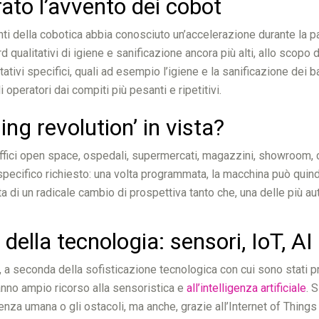
ato l’avvento dei cobot
fronti della cobotica abbia conosciuto un’accelerazione durante la 
d qualitativi di igiene e sanificazione ancora più alti, allo scop
tivi specifici, quali ad esempio l’igiene e la sanificazione dei ba
operatori dai compiti più pesanti e ripetitivi.
ing revolution’ in vista?
 uffici open space, ospedali, supermercati, magazzini, showroom, c
 specifico richiesto: una volta programmata, la macchina può qui
di un radicale cambio di prospettiva tanto che, una delle più auto
della tecnologia: sensori, IoT, AI
 a seconda della sofisticazione tecnologica con cui sono stati prog
fanno ampio ricorso alla sensoristica e
all’intelligenza artificiale
. 
 umana o gli ostacoli, ma anche, grazie all’Internet of Things nell