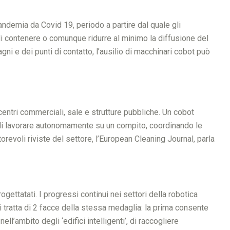
pandemia da Covid 19, periodo a partire dal quale gli
o di contenere o comunque ridurre al minimo la diffusione del
gni e dei punti di contatto, l’ausilio di macchinari cobot può
entri commerciali, sale e strutture pubbliche. Un cobot
ndi lavorare autonomamente su un compito, coordinando le
revoli riviste del settore, l’European Cleaning Journal, parla
ettatati. I progressi continui nei settori della robotica
Si tratta di 2 facce della stessa medaglia: la prima consente
’ambito degli ‘edifici intelligenti’, di raccogliere