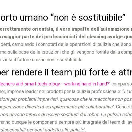
pporto umano “non è sostituibile”
orrettamente orientata, il vero impatto dell'automazione 
a maggior parte dei professionisti del cleaning svolge q
addetti, cambiando i connotati delle operazioni di pulizia che son
ma sulla base delle istruzioni che gli vengono fornite dalla comp
n vista il fattore umano non è sostituibile.
r rendere il team più forte e att
leaners and smart technology - working hand in hand?
’ comparso 
her, impresa leader nei prodotti per la pulizia professionale: “
L'a
oluzioni per problemi imprevisti, qualcosa che le macchine non po
cooperazione diventerà semplicemente più collaborativa
". Concett
ie non devono temere di essere sostituiti dai robot. La pulizia co
tuiranno dunque le componenti sempre più integrate del team di la
dispensabili per ogni addetto alle pulizie
".