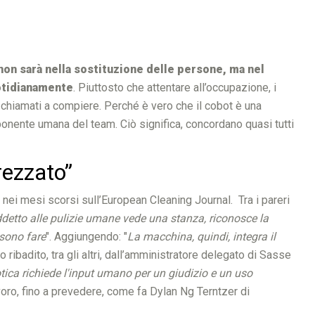
non sarà nella sostituzione delle persone, ma nel
uotidianamente
. Piuttosto che attentare all’occupazione, i
o chiamati a compiere. Perché è vero che il cobot è una
onente umana del team. Ciò significa, concordano quasi tutti
rezzato”
nei mesi scorsi sull’European Cleaning Journal. Tra i pareri
ddetto alle pulizie umane vede una stanza, riconosce la
ssono fare
". Aggiungendo: "
La macchina, quindi, integra il
o ribadito, tra gli altri, dall’amministratore delegato di Sasse
botica richiede l'input umano per un giudizio e un uso
voro, fino a prevedere, come fa Dylan Ng Terntzer di