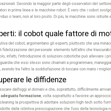
pazionali. Secondo la maggior parte degli osservatori del settore
atori in prima linea e le macchine-robot. È vero che i cobot svolgo
viduo o team, non al loro posto. Di più, le macchine sono istruite
erti: il cobot quale fattore di m
iva del cobot, argomentano gli esperti, piuttosto che una minacci
i fidelizzazione del personale: elemento tutt’altro che trascurabil
 infatti, l'introduzione di soluzioni cobotiche può alleviare i pro
avanguardia che essi stessi sono chiamati a programmare, maneggi
vendo tra l’altro la soddisfazione di toccare con mano i migliora
perare le diffidenze
escare dall’oggi al domani e che, soprattutto, difficilmente arriva
a adeguata formazione
, volta soprattutto a favorire un approcc
l cleaning la prospettiva di adottare soluzioni high-tech sotto for
dotte dalla istintiva preoccupazione che l'uso della tecnologia ne