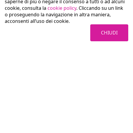
saperne di più o negare il consenso a tutti o ad alcuni
cookie, consulta la
cookie policy
. Cliccando su un link
o proseguendo la navigazione in altra maniera,
acconsenti all’uso dei cookie.
CHIUDI
Coopservice Soc.coop.p.A.
Via Rochdale, 5
42122 Reggio Emilia (RE)
tel:
0522/94011
fax:
0522/940128
e-mail:
info@coopservice.it
C.F., P. IVA ed Iscr. al Registro delle Imprese di Reggio Emilia n. 00310180351