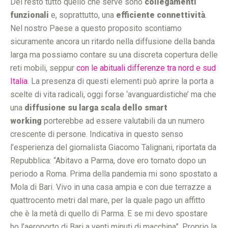
Del resto tutto quello che serve sono
collegamenti
funzionali
e, soprattutto, una
efficiente connettività
.
Nel nostro Paese a questo proposito scontiamo
sicuramente ancora un ritardo nella diffusione della banda
larga ma possiamo contare su una discreta copertura delle
reti mobili, seppur
con le abituali differenze tra nord e sud
Italia
. La presenza di questi elementi può aprire la porta a
scelte di vita radicali, oggi forse ‘avanguardistiche’ ma che
una
diffusione su larga scala dello smart
working
porterebbe ad essere valutabili da un numero
crescente di persone. Indicativa in questo senso
l’esperienza del giornalista Giacomo Talignani, riportata da
Repubblica: “Abitavo a Parma, dove ero tornato dopo un
periodo a Roma. Prima della pandemia mi sono spostato a
Mola di Bari. Vivo in una casa ampia e con due terrazze a
quattrocento metri dal mare, per la quale pago un affitto
che è la metà di quello di Parma. E se mi devo spostare
ho l’aeroporto di Bari a venti minuti di macchina”. Proprio la