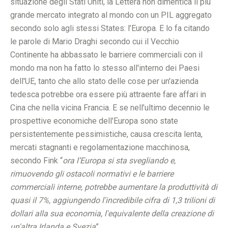
situazione degli Stati Uniti, la Lettera non dimentica il più
grande mercato integrato al mondo con un PIL aggregato
secondo solo agli stessi States: l’Europa. E lo fa citando
le parole di Mario Draghi secondo cui il Vecchio
Continente ha abbassato le barriere commerciali con il
mondo ma non ha fatto lo stesso all'interno dei Paesi
dell'UE, tanto che allo stato delle cose per un'azienda
tedesca potrebbe ora essere più attraente fare affari in
Cina che nella vicina Francia. E se nell’ultimo decennio le
prospettive economiche dell'Europa sono state
persistentemente pessimistiche, causa crescita lenta,
mercati stagnanti e regolamentazione macchinosa,
secondo Fink “
ora l’Europa si sta svegliando e,
rimuovendo gli ostacoli normativi e le barriere
commerciali interne, potrebbe aumentare la produttività di
quasi il 7%, aggiungendo l'incredibile cifra di 1,3 trilioni di
dollari alla sua economia, l'equivalente della creazione di
un'altra Irlanda e Svezia
”.