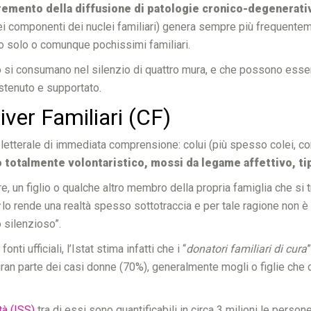
remento della diffusione di patologie cronico-degenerati
i componenti dei nuclei familiari) genera sempre più frequente
o solo o comunque pochissimi familiari.
o si consumano nel silenzio di quattro mura, e che possono esser
tenuto e supportato.
iver Familiari (CF)
ne letterale di immediata comprensione: colui (più spesso colei, c
o totalmente volontaristico, mossi da legame affettivo, ti
e, un figlio o qualche altro membro della propria famiglia che si 
lo rende una realtà spesso sottotraccia e per tale ragione non è 
o silenzioso”.
i ufficiali, l’Istat stima infatti che i “
donatori familiari di cura
a gran parte dei casi donne (70%), generalmente mogli o figlie che d
tà (ISS)
tra di essi sono quantificabili in circa 3 milioni le person