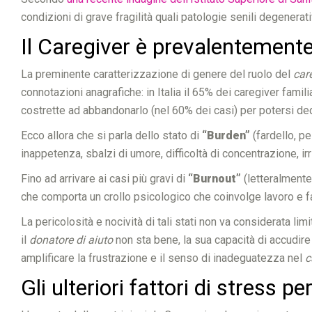
condizioni di grave fragilità quali patologie senili degenerat
Il Caregiver è prevalentement
La preminente caratterizzazione di genere del ruolo del
car
connotazioni anagrafiche: in Italia il 65% dei caregiver fami
costrette ad abbandonarlo (nel 60% dei casi) per potersi ded
Ecco allora che si parla dello
stato di
“Burden”
(fardello, p
inappetenza, sbalzi di umore, difficoltà di concentrazione, irri
Fino ad arrivare ai casi più gravi di
“Burnout”
(letteralmente
che comporta un crollo psicologico che coinvolge lavoro e f
La pericolosità e nocività di tali stati non va considerata l
il
donatore di aiuto
non sta bene, la sua capacità di accudire
amplificare la frustrazione e il senso di inadeguatezza nel
c
Gli ulteriori fattori di stress p