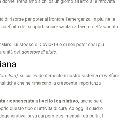
e donne. Pensiamo a chi da un giorno all’altro si è ritrovata
tà di risorse per poter affrontare l’emergenza. In più, nelle
ndefinito dei supporti socio-sanitari a favore dell’assistito
larsi lui stesso di Covid-19 e di non poter così più
erenità del
donatore di aiuto
.
liana
amiliari),
su cui evidentemente il nostro sistema di welfare
analitiche che ne rimarcano la crescente importanza
ta riconosciuta a livello legislativo,
anche se è
io questo tipo di attività di cura. Ad oggi il quadro
egenerativa: si va dai permessi mensili retribuiti al