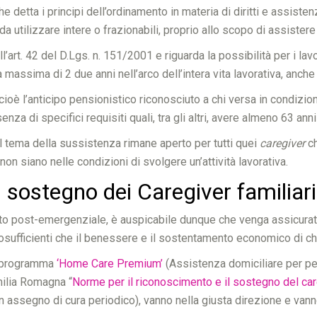
he detta i principi dell’ordinamento in materia di diritti e assist
, da utilizzare intere o frazionabili, proprio allo scopo di assistere
l’art. 42 del D.Lgs. n. 151/2001 e riguarda la possibilità per i lav
ta massima di 2 due anni nell’arco dell’intera vita lavorativa, anc
 cioè l’anticipo pensionistico riconosciuto a chi versa in condizion
nza di specifici requisiti quali, tra gli altri, avere almeno 63 ann
, il tema della sussistenza rimane aperto per tutti quei
caregiver
ch
non siano nelle condizioni di svolgere un’attività lavorativa.
l sostegno dei Caregiver familiari
 post-emergenziale, è auspicabile dunque che venga assicurata un
utosufficienti che il benessere e il sostentamento economico di c
il programma
‘Home Care Premium’
(Assistenza domiciliare per per
milia Romagna “
Norme per il riconoscimento e il sostegno del car
n assegno di cura periodico), vanno nella giusta direzione e vann