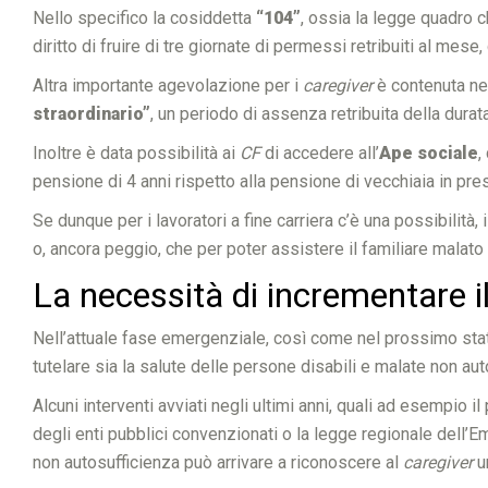
Nello specifico la cosiddetta
“104”
, ossia la legge quadro c
diritto di fruire di tre giornate di permessi retribuiti al mese
Altra importante agevolazione per i
caregiver
è contenuta nel
straordinario”
, un periodo di assenza retribuita della dura
Inoltre è data possibilità ai
CF
di accedere all’
Ape sociale
,
pensione di 4 anni rispetto alla pensione di vecchiaia in prese
Se dunque per i lavoratori a fine carriera c’è una possibilità
o, ancora peggio, che per poter assistere il familiare malato 
La necessità di incrementare i
Nell’attuale fase emergenziale, così come nel prossimo stato
tutelare sia la salute delle persone disabili e malate non a
Alcuni interventi avviati negli ultimi anni, quali ad esempio 
degli enti pubblici convenzionati o la legge regionale dell’E
non autosufficienza può arrivare a riconoscere al
caregiver
u