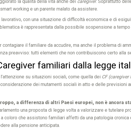
giorato la qualità della vita anche dei
caregiver
. Soprattutto dell
 smart working e un parente malato da assistere.
 lavorativo, con una situazione di difficoltà economica e di esigui
problematica è rappresentata dalla possibile sospensione a tempo i
contagiare il familiare da accudire, ma anche il problema di amma
enza preavviso: tutti elementi che non contribuiscono certo alla s
aregiver familiari dalla legge ita
 l’attenzione su situazioni sociali, come quella dei
CF (caregiver f
 considerazione dei mutamenti sociali in atto e delle previsioni 
troppo, a differenza di altri Paesi europei, non è ancora sta
lamento una proposta di legge volta a valorizzare e tutelare propr
 coloro che assistono familiari affetti da una patologia cronica d
edere alla pensione anticipata.