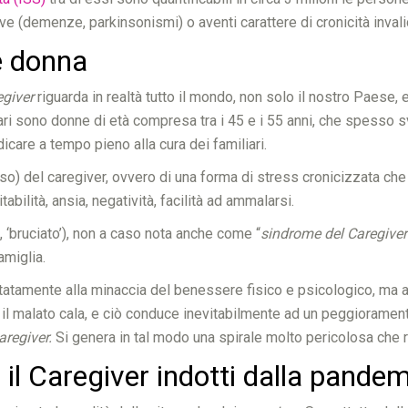
ive (demenze, parkinsonismi) o aventi carattere di cronicità invali
e donna
egiver
riguarda in realtà tutto il mondo, non solo il nostro Paese
liari sono donne di età compresa tra i 45 e i 55 anni, che spesso
icare a tempo pieno alla cura dei familiari.
eso) del caregiver, ovvero di una forma di stress cronicizzata che
tabilità, ansia, negatività, facilità ad ammalarsi.
, ‘bruciato’), non a caso nota anche come “
sindrome del Caregiver
amiglia.
imitatamente alla minaccia del benessere fisico e psicologico, ma a
 il malato cala, e ciò conduce inevitabilmente ad un peggiorament
aregiver.
Si genera in tal modo una spirale molto pericolosa che 
er il Caregiver indotti dalla pande