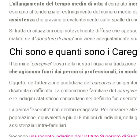
L’
allungamento del tempo medio di vita
, il correlato
inc
esempio al tendenziale restringimento del numero medio de
assistenza
che gravano prevalentemente sulle spalle di un
Si tratta di situazioni oggi notevolmente diffuse che spess
malato se il ‘
donatore di aiuto’
non viene adeguatamente sos
Chi sono e quanti sono i Careg
Il termine ‘
caregiver
’ trova nella nostra lingua una traduzio
che agiscono fuori dai percorsi professionali, in mod
Oggetto dell’attenzione quotidiana del
caregiver
è un genitor
disabilità o difficoltà. La collocazione familiare del
caregiver
e le indagini statistiche concordano nel definirlo “un esercit
La parola “esercito” non sembri esagerata. Per rimanere alle font
popolazione, equivalenti a più di 8 milioni di individui, nell
assistenziali intra-familiari.
Secondo
una recente indagine dell’Istituto Superiore di Sani