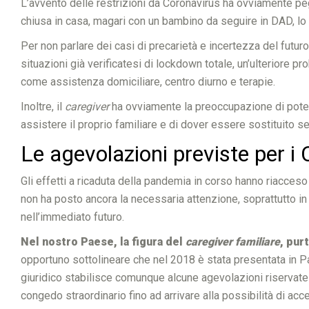
L’avvento delle restrizioni da Coronavirus ha ovviamente peg
chiusa in casa, magari con un bambino da seguire in DAD, lo
Per non parlare dei casi di precarietà e incertezza del futuro
situazioni già verificatesi di lockdown totale, un’ulteriore 
come assistenza domiciliare, centro diurno e terapie.
Inoltre, il
caregiver
ha ovviamente la preoccupazione di poter 
assistere il proprio familiare e di dover essere sostituito s
Le agevolazioni previste per i C
Gli effetti a ricaduta della pandemia in corso hanno riacceso
non ha posto ancora la necessaria attenzione, soprattutto in
nell’immediato futuro.
Nel nostro Paese, la figura del
caregiver familiare
, pur
opportuno sottolineare che nel 2018 è stata presentata in Par
giuridico stabilisce comunque alcune agevolazioni riservate a
congedo straordinario fino ad arrivare alla possibilità di acc