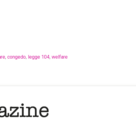
are
,
congedo
,
legge 104
,
welfare