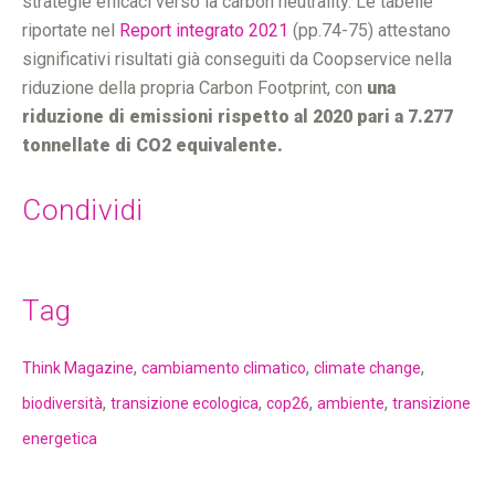
strategie efficaci verso la carbon neutrality. Le tabelle
riportate nel
Report integrato 2021
(pp.74-75) attestano
significativi risultati già conseguiti da Coopservice nella
riduzione della propria Carbon Footprint, con
una
riduzione di emissioni rispetto al 2020 pari a 7.277
tonnellate di CO2 equivalente.
Condividi
Tag
,
,
,
Think Magazine
cambiamento climatico
climate change
,
,
,
,
biodiversità
transizione ecologica
cop26
ambiente
transizione
energetica