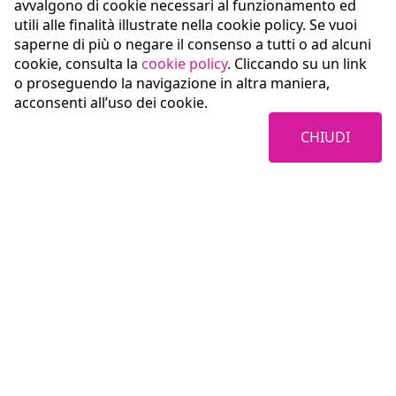
avvalgono di cookie necessari al funzionamento ed
utili alle finalità illustrate nella cookie policy. Se vuoi
saperne di più o negare il consenso a tutti o ad alcuni
cookie, consulta la
cookie policy
. Cliccando su un link
o proseguendo la navigazione in altra maniera,
acconsenti all’uso dei cookie.
CHIUDI
Coopservice Soc.coop.p.A.
Via Rochdale, 5
42122 Reggio Emilia (RE)
tel:
0522/94011
fax:
0522/940128