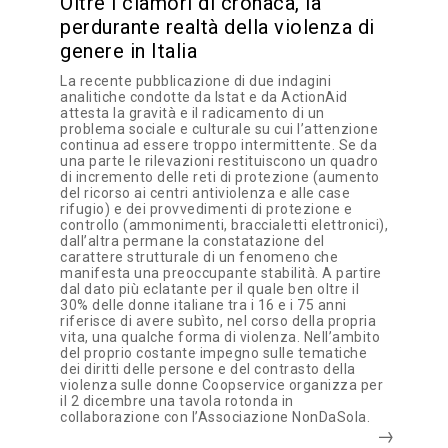
Oltre i clamori di cronaca, la
perdurante realtà della violenza di
genere in Italia
La recente pubblicazione di due indagini
analitiche condotte da Istat e da ActionAid
attesta la gravità e il radicamento di un
problema sociale e culturale su cui l’attenzione
continua ad essere troppo intermittente. Se da
una parte le rilevazioni restituiscono un quadro
di incremento delle reti di protezione (aumento
del ricorso ai centri antiviolenza e alle case
rifugio) e dei provvedimenti di protezione e
controllo (ammonimenti, braccialetti elettronici),
dall’altra permane la constatazione del
carattere strutturale di un fenomeno che
manifesta una preoccupante stabilità. A partire
dal dato più eclatante per il quale ben oltre il
30% delle donne italiane tra i 16 e i 75 anni
riferisce di avere subìto, nel corso della propria
vita, una qualche forma di violenza. Nell’ambito
del proprio costante impegno sulle tematiche
dei diritti delle persone e del contrasto della
violenza sulle donne Coopservice organizza per
il 2 dicembre una tavola rotonda in
collaborazione con l’Associazione NonDaSola.