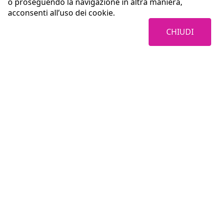
o proseguendo la navigazione in altra maniera,
acconsenti all’uso dei cookie.
CHIUDI
Coopservice Soc.coop.p.A.
Via Rochdale, 5
42122 Reggio Emilia (RE)
tel:
0522/94011
fax:
0522/940128
e-mail:
info@coopservice.it
C.F., P. IVA ed Iscr. al Registro delle Imprese di Reggio Emilia n. 00310180351
©2021 All rights reserved